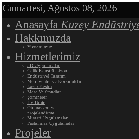
Cumartesi, Ağustos 08, 2026
Anasayfa
Kuzey Endüstriy
Hakkımızda
Vizyonumuz
Hizmetlerimiz
3D Uygulamalar
Çelik Konstrüksiyon
Endüstriyel Tasarım
Merdivenler ve Korkuluklar
Lazer Kesim
Masa Ve Standlar
Şömineler
TV Ünite
Otomasyon ve
projelendirme
Mimari Uygulamalar
Paslanmaz Uygulamalar
Projeler