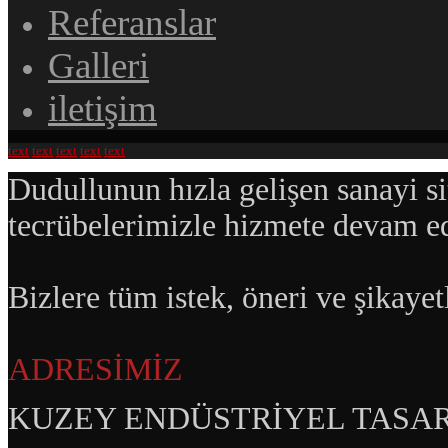
Referanslar
Galleri
iletişim
text
text
text
text
text
Dudullunun hızla gelişen sanayi si
tecrübelerimizle hizmete devam e
Bizlere tüm istek, öneri ve şikaye
ADRESİMİZ
KUZEY ENDÜSTRİYEL TASARI